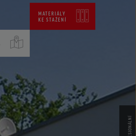
CENÍKY
MATERIÁLY
CERTIFIKÁTY ZKP
KE STAŽENÍ
T
PROFESIONÁLNÍ