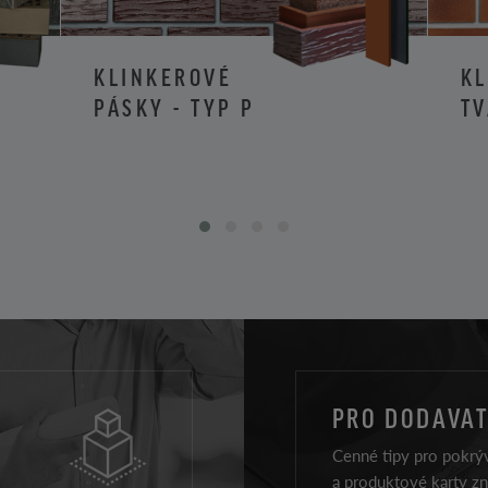
KLINKEROVÉ
K
PÁSKY - TYP P
TV
PRO DODAVAT
Cenné tipy pro pokrýv
a produktové karty z