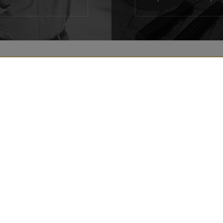
VÝROBKY STŘECHA
REALIZACÍ
VÝROBKY FASÁDA
RADY
PRO ARCHITEKTY
KE STAŽENÍ
PRO DODAVATELE
strzeżone
ouhlas s jejich nahráváním nebo čtením v souladu s nastavením prohlížeč