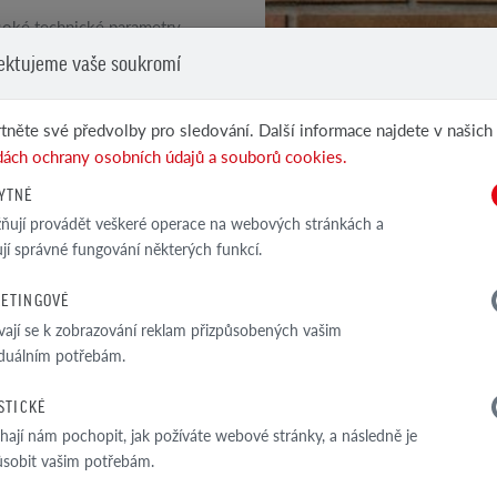
oké technické parametry
ektujeme vaše soukromí
tněte své předvolby pro sledování. Další informace najdete v našich
VIZ DALŠÍ PRODUKTY
ách ochrany osobních údajů a souborů cookies.
Klinkerové a lícové...
YTNÉ
ují provádět veškeré operace na webových stránkách a
ťují správné fungování některých funkcí.
ETINGOVÉ
TECHNICKÁ SPEC
vají se k zobrazování reklam přizpůsobených vašim
iduálním potřebám.
ISTICKÉ
ají nám pochopit, jak požíváte webové stránky, a následně je
ůsobit vašim potřebám.