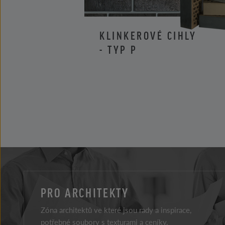
KLINKEROVÉ CIHLY
- TYP P
PRO ARCHITEKTY
Zóna architektů ve které jsou rady a inspirace,
potřebné soubory s texturami a ceníky.