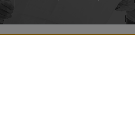
Facebook
Youtube
O FIRMĚ
HISTORIE RÖBEN
ZPRÁVY
KONTAKT
Röben - Tonbaustoffe
Copyright © 2025 / Wszelkie prawa za
webová stránka používá cookies. používání webových stránek znamená s