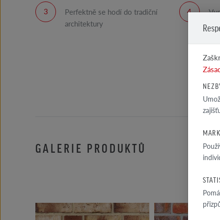
Perfektně se hodí do tradiční
Vys
architektury
Resp
Zaškr
Zásad
NEZB
Umožň
zajiš
MARK
GALERIE PRODUKTŮ
Použí
indiv
STAT
Pomáh
přizp