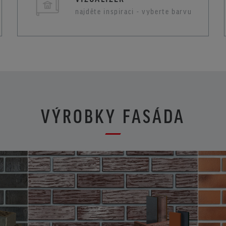
najděte inspiraci - vyberte barvu
VÝROBKY FASÁDA