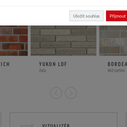
Uložit souhlas
Přijmout
RICH
YUKON LDF
BORDE
žula
béž corten
VIZUALIZÉR