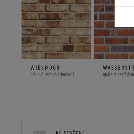
WIESMOOR
WASSERST
pískově béžová stínovaná
opáleně zastíněné
KE STAŽENÍ