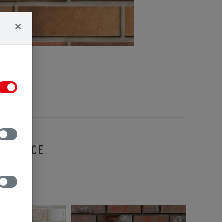
×
IFIKACE