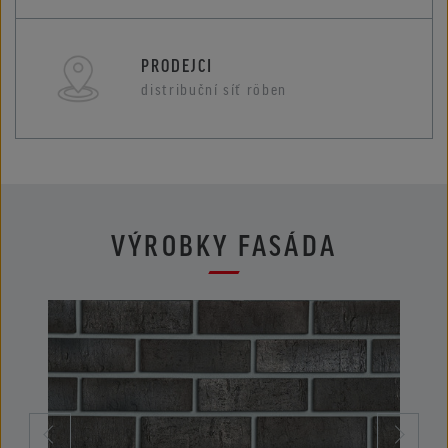
PRODEJCI
distribuční síť röben
VÝROBKY FASÁDA