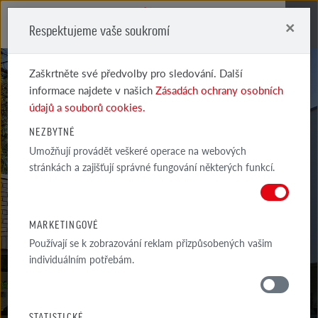
×
Respektujeme vaše soukromí
Me
Zaškrtněte své předvolby pro sledování. Další
informace najdete v našich
Zásadách ochrany osobních
údajů a souborů cookies.
NEZBYTNÉ
Umožňují provádět veškeré operace na webových
TOULOUSE
stránkách a zajišťují správné fungování některých funkcí.
BÉŽOVÁ
MARKETINGOVÉ
Používají se k zobrazování reklam přizpůsobených vašim
individuálním potřebám.
MATERIÁLY
STATISTICKÉ