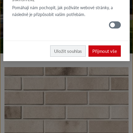
KE STAŽENÍ
Pomáhají nám pochopit, jak požíváte webové stránky, a
následně je přizpůsobit vašim potřebám.
KDE
KOUPIT
Vyrobky fasáda
Klinkerové a lícové pásky typ I
Uložit souhlas
Přijmout vše