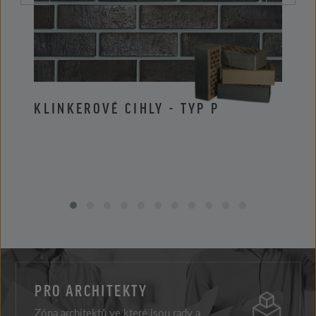
KLINKEROVÉ CIHLY - TYP P
KLIN
PRO ARCHITEKTY
Zóna architektů ve které jsou rady a