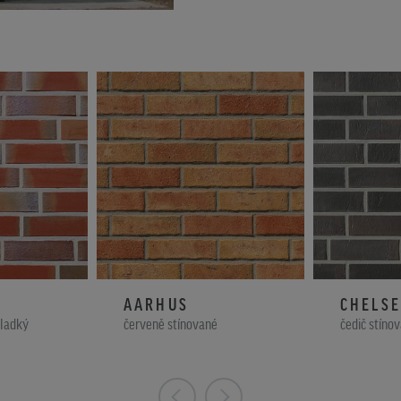
AARHUS
CHELS
hladký
červeně stínované
čedič stíno