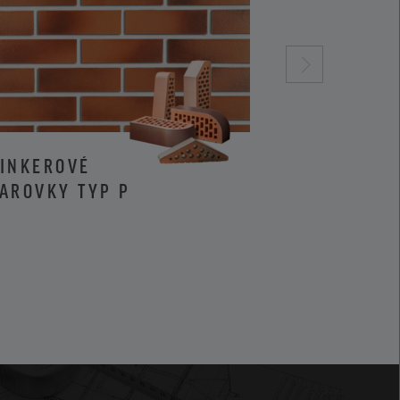
LINKEROVÉ
KLINKEROVÉ 
AROVKY TYP P
LÍCOVÉ CIHL
I