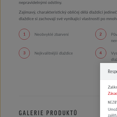
nepravidelnými odstíny.
Zajímavý, charakteristický obličej dělá dlaždici jedine
dlaždice si zachovají své vynikající vlastnosti po mnoh
Neobvyklé zbarvení
Pův
ner
Nejkvalitnější dlaždice
Vys
dla
Resp
Zaškr
Zásad
NEZB
Umožň
GALERIE PRODUKTŮ
zajiš