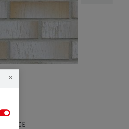
×
IFIKACE