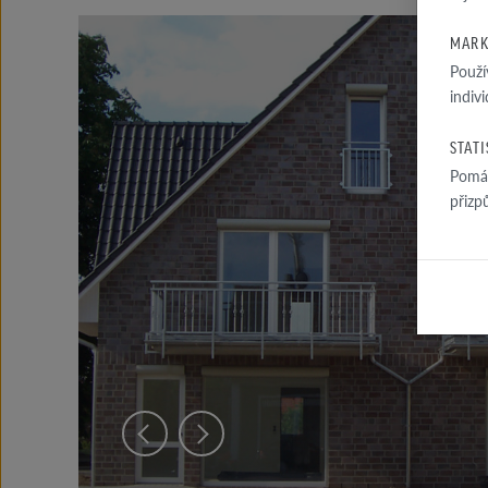
MARK
Použí
indiv
STAT
Pomáh
přizp