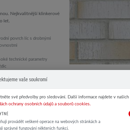
čnou. Nejkvalitnější klinkerové
o let.
odní povrch líc s drobnými
ovnostmi
oké technické parametry
ždic
VIZ DALŠÍ PRODUKTY
ektujeme vaše soukromí
Klinkerové a lícové...
tněte své předvolby pro sledování. Další informace najdete v našich
ách ochrany osobních údajů a souborů cookies.
YTNÉ
ují provádět veškeré operace na webových stránkách a
TECHNICKÁ SPEC
ťují správné fungování některých funkcí.