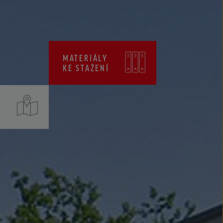
CENÍKY
CERTIFIKÁTY ZKP
MATERIÁLY
KE STAŽENÍ
T