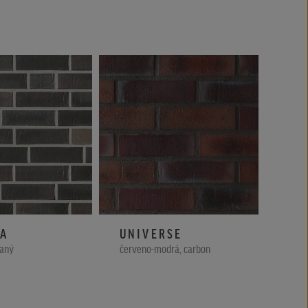
EA
UNIVERSE
MA
vaný
červeno-modrá, carbon
červe