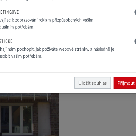
ETINGOVÉ
vají se k zobrazování reklam přizpůsobených vašim
1
iduálním potřebám.
/
2
ISTICKÉ
ají nám pochopit, jak požíváte webové stránky, a následně je
ůsobit vašim potřebám.
Uložit souhlas
Přijmout