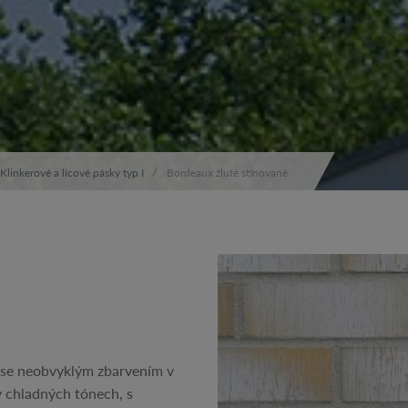
Klinkerové a lícové pásky typ I
Bordeaux žlutě stínované
í se neobvyklým zbarvením v
 v chladných tónech, s