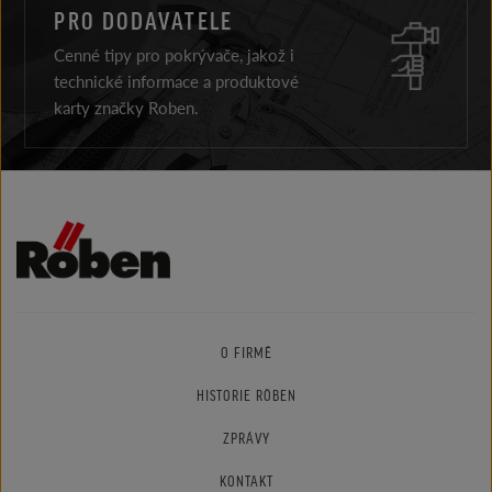
PRO DODAVATELE
Cenné tipy pro pokrývače, jakož i
technické informace a produktové
karty značky Roben.
O FIRMĚ
HISTORIE RÖBEN
ZPRÁVY
KONTAKT