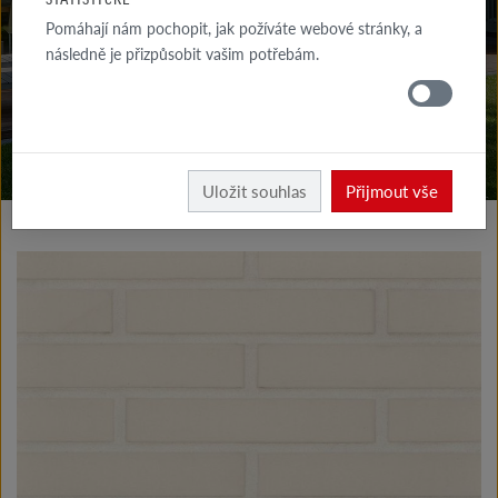
KE STAŽENÍ
Pomáhají nám pochopit, jak požíváte webové stránky, a
následně je přizpůsobit vašim potřebám.
KDE
KOUPIT
Vyrobky fasáda
Klinkerové a lícové pásky typ I
Uložit souhlas
Přijmout vše