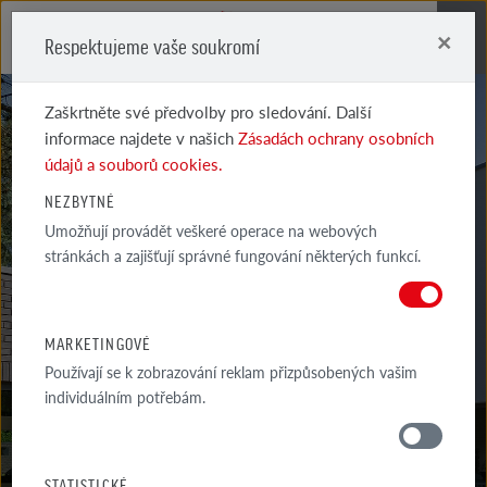
×
Respektujeme vaše soukromí
Me
Zaškrtněte své předvolby pro sledování. Další
informace najdete v našich
Zásadách ochrany osobních
údajů a souborů cookies.
NEZBYTNÉ
Umožňují provádět veškeré operace na webových
OSLO LDF
stránkách a zajišťují správné fungování některých funkcí.
PERLEŤOVĚ BÍLÁ, HLADKÁ
MARKETINGOVÉ
Používají se k zobrazování reklam přizpůsobených vašim
individuálním potřebám.
MATERIÁLY
STATISTICKÉ