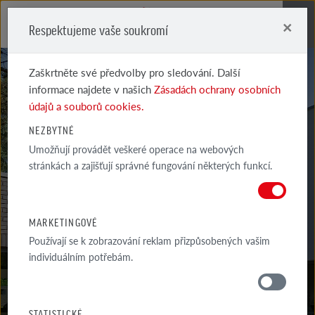
×
Respektujeme vaše soukromí
Me
Zaškrtněte své předvolby pro sledování. Další
informace najdete v našich
Zásadách ochrany osobních
údajů a souborů cookies.
NEZBYTNÉ
Umožňují provádět veškeré operace na webových
MARSEILLE
stránkách a zajišťují správné fungování některých funkcí.
TMAVĚ ČERVENÁ, CARBON
MARKETINGOVÉ
Používají se k zobrazování reklam přizpůsobených vašim
individuálním potřebám.
MATERIÁLY
STATISTICKÉ