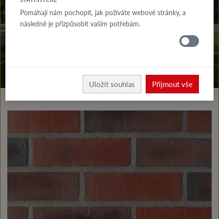
KE STAŽENÍ
Pomáhají nám pochopit, jak požíváte webové stránky, a
následně je přizpůsobit vašim potřebám.
KDE
KOUPIT
Vyrobky fasáda
Klinkerové a lícové pásky typ I
Uložit souhlas
Přijmout vše