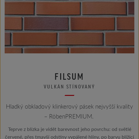
FILSUM
VULKÁN STÍNOVANÝ
Hladký obkladový klinkerový pásek nejvyšší kvality
– RöbenPREMIUM.
Teprve z blízka je vidět barevnost jeho povrchu: od světlé
červené, přes tmavší odstíny vypálené hlíny, po barvu blížící