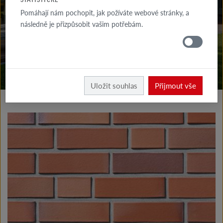
KE STAŽENÍ
Pomáhají nám pochopit, jak požíváte webové stránky, a
následně je přizpůsobit vašim potřebám.
KDE
KOUPIT
Vyrobky fasáda
Klinkerové a lícové pásky typ I
Uložit souhlas
Přijmout vše