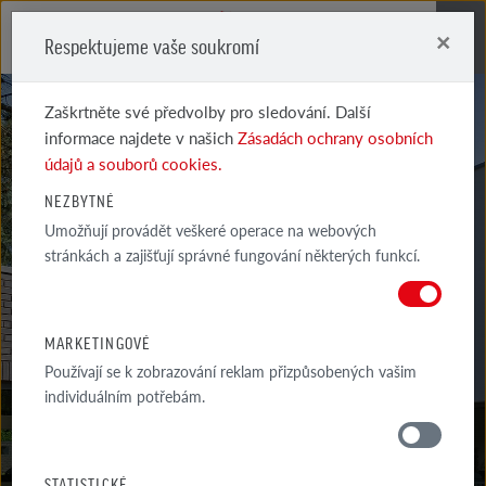
×
Respektujeme vaše soukromí
Me
Zaškrtněte své předvolby pro sledování. Další
informace najdete v našich
Zásadách ochrany osobních
údajů a souborů cookies.
NEZBYTNÉ
Umožňují provádět veškeré operace na webových
FILSUM
stránkách a zajišťují správné fungování některých funkcí.
VULKÁN STÍNOVANÝ
MARKETINGOVÉ
Používají se k zobrazování reklam přizpůsobených vašim
individuálním potřebám.
MATERIÁLY
STATISTICKÉ