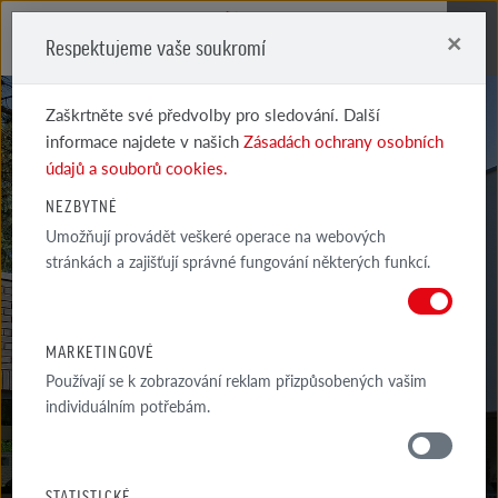
×
Respektujeme vaše soukromí
Me
Zaškrtněte své předvolby pro sledování. Další
informace najdete v našich
Zásadách ochrany osobních
údajů a souborů cookies.
NEZBYTNÉ
Umožňují provádět veškeré operace na webových
BORDEAUX
stránkách a zajišťují správné fungování některých funkcí.
ČERNÝ CRÈME
MARKETINGOVÉ
Používají se k zobrazování reklam přizpůsobených vašim
individuálním potřebám.
MATERIÁLY
STATISTICKÉ