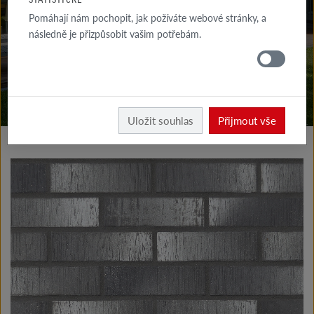
KE STAŽENÍ
Pomáhají nám pochopit, jak požíváte webové stránky, a
následně je přizpůsobit vašim potřebám.
KDE
KOUPIT
Vyrobky fasáda
Klinkerové a lícové pásky typ I
Uložit souhlas
Přijmout vše