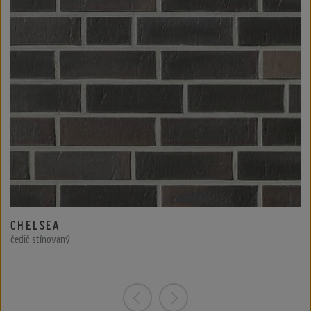
CHELSEA
čedič stínovaný