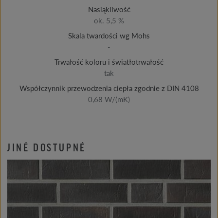
Nasiąkliwość
ok. 5,5 %
Skala twardości wg Mohs
-
Trwałość koloru i światłotrwałość
tak
Współczynnik przewodzenia ciepła zgodnie z DIN 4108
0,68 W/(mK)
JINÉ DOSTUPNÉ