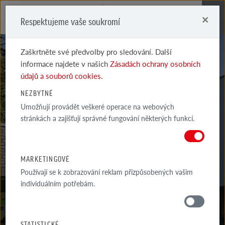
×
Respektujeme vaše soukromí
Me
Zaškrtněte své předvolby pro sledování. Další
informace najdete v našich
Zásadách ochrany osobních
údajů a souborů cookies.
NEZBYTNÉ
Umožňují provádět veškeré operace na webových
BORDEAUX
stránkách a zajišťují správné fungování některých funkcí.
BÉŽ
MARKETINGOVÉ
Používají se k zobrazování reklam přizpůsobených vašim
individuálním potřebám.
MATERIÁLY
STATISTICKÉ