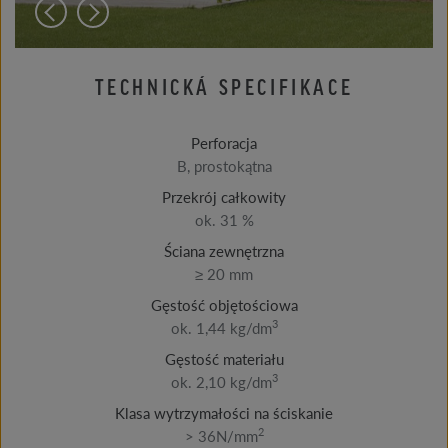
TECHNICKÁ SPECIFIKACE
Perforacja
B, prostokątna
Przekrój całkowity
ok. 31 %
Ściana zewnętrzna
≥ 20 mm
Gęstość objętościowa
3
ok. 1,44 kg/dm
Gęstość materiału
3
ok. 2,10 kg/dm
Klasa wytrzymałości na ściskanie
2
> 36N/mm