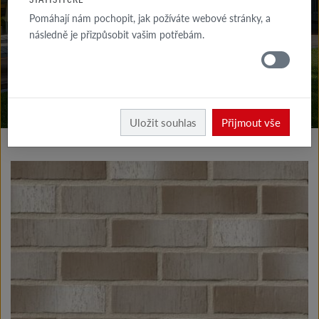
KE STAŽENÍ
Pomáhají nám pochopit, jak požíváte webové stránky, a
následně je přizpůsobit vašim potřebám.
KDE
KOUPIT
Vyrobky fasáda
Klinkerové a lícové pásky typ I
Uložit souhlas
Přijmout vše