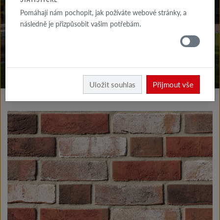
KE STAŽENÍ
Pomáhají nám pochopit, jak požíváte webové stránky, a
následně je přizpůsobit vašim potřebám.
KDE
KOUPIT
Vyrobky fasáda
Klinkerové a lícové pásky typ I
Uložit souhlas
Přijmout vše