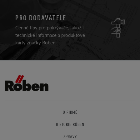
PRO DODAVATELE
Cenné tipy pro pokrývače, jakož i
technické informace a produktové
karty značky Roben.
O FIRMĚ
HISTORIE RÖBEN
ZPRÁVY