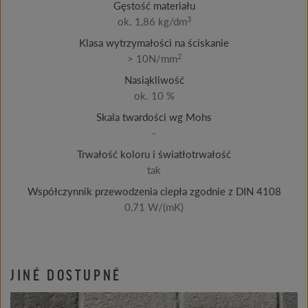
Gęstość materiału
3
ok. 1,86 kg/dm
Klasa wytrzymałości na ściskanie
2
> 10N/mm
Nasiąkliwość
ok. 10 %
Skala twardości wg Mohs
-
Trwałość koloru i światłotrwałość
tak
Współczynnik przewodzenia ciepła zgodnie z DIN 4108
0,71 W/(mK)
JINÉ DOSTUPNÉ