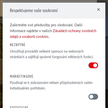
×
Respektujeme vaše soukromí
Me
Zaškrtněte své předvolby pro sledování. Další
informace najdete v našich
Zásadách ochrany osobních
údajů a souborů cookies.
NEZBYTNÉ
Umožňují provádět veškeré operace na webových
DYKBRAND
stránkách a zajišťují správné fungování některých funkcí.
HNĚDO-BÍLE STÍNOVANÉ
MARKETINGOVÉ
Používají se k zobrazování reklam přizpůsobených vašim
individuálním potřebám.
MATERIÁLY
STATISTICKÉ