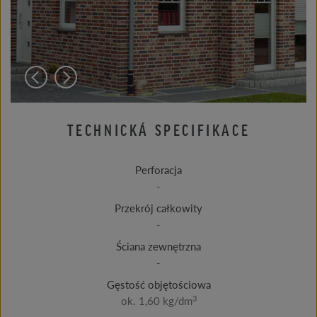
TECHNICKÁ SPECIFIKACE
Perforacja
-
Przekrój całkowity
-
Ściana zewnętrzna
-
Gęstość objętościowa
3
ok. 1,60 kg/dm