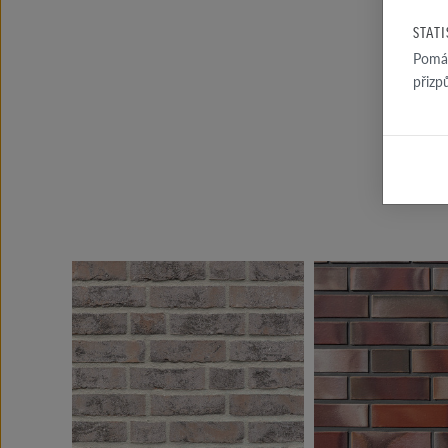
STAT
Pomáh
přizp