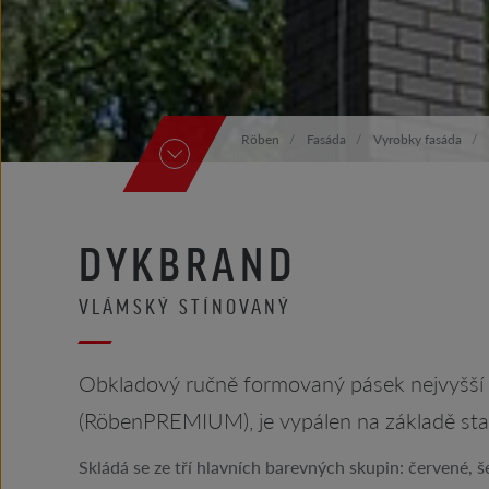
Röben
Fasáda
Vyrobky fasáda
DYKBRAND
VLÁMSKÝ STÍNOVANÝ
Obkladový ručně formovaný pásek nejvyšší 
(RöbenPREMIUM), je vypálen na základě staré
Skládá se ze tří hlavních barevných skupin: červené, 