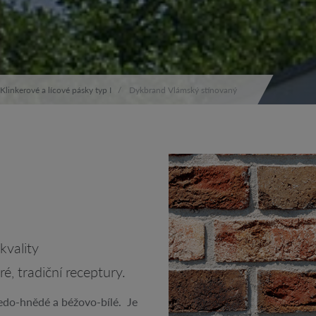
Klinkerové a lícové pásky typ I
Dykbrand Vlámský stínovaný
kvality
, tradiční receptury.
šedo-hnědé a béžovo-bílé. Je