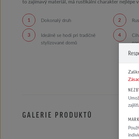
to zajímavý materiál, má rustikální charakter nejlépe 
Dokonalý druh
Rus
Ideálně se hodí pri tradičně
Cih
stylizované domů
par
Resp
Zaškr
Zásad
NEZB
Umožň
zajiš
GALERIE PRODUKTŮ
MARK
Použí
indiv