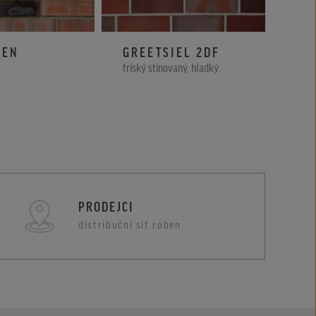
EEN
GREETSIEL 2DF
ES
fríský stínovaný, hladký
bílo-
PRODEJCI
distribuční síť röben