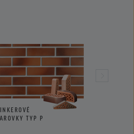
LINKEROVÉ
KLINKEROVÉ 
AROVKY TYP P
LÍCOVÉ CIHL
I