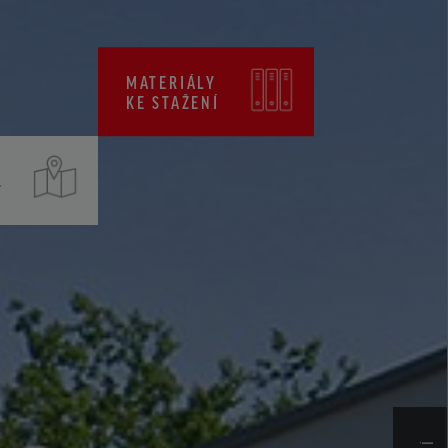
CENÍKY
CERTIFIKÁTY ZKP
MATERIÁLY
KE STAŽENÍ
T