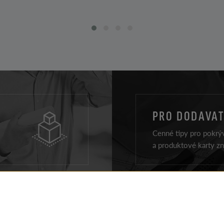
PRO DODAVAT
Cenné tipy pro pokrýv
a produktové karty z