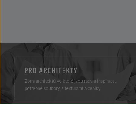
PRO ARCHITEKTY
Zóna architektů ve které jsou rady a inspirace,
potřebné soubory s texturami a ceníky.