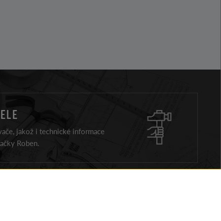
ELE
ače, jakož i technické informace
načky Roben.