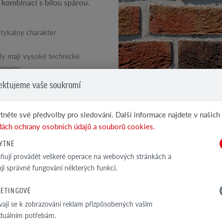
v kombinací s bílou spárou.
tykalny charakter
ly mají vysoké technické
ametry
ektujeme vaše soukromí
VIZ DALŠÍ PRODUKTY
tněte své předvolby pro sledování. Další informace najdete v našich
Klinkerové a lícové...
ách ochrany osobních údajů a souborů cookies.
YTNÉ
ují provádět veškeré operace na webových stránkách a
ťují správné fungování některých funkcí.
TECHNICKÁ SPEC
ETINGOVÉ
vají se k zobrazování reklam přizpůsobených vašim
Nasákavost
iduálním potřebám.