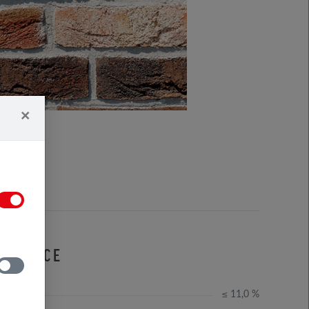
×
IFIKACE
≤ 11,0 %