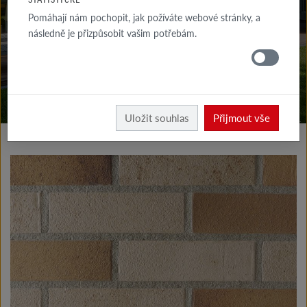
KE STAŽENÍ
Pomáhají nám pochopit, jak požíváte webové stránky, a
následně je přizpůsobit vašim potřebám.
KDE
KOUPIT
Vyrobky fasáda
Klinkerové a lícové pásky typ I
Uložit souhlas
Přijmout vše