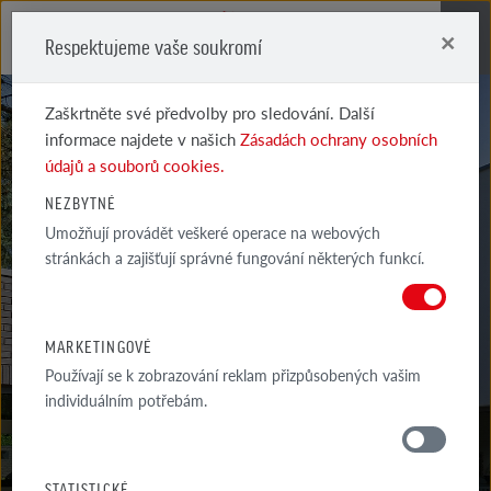
×
Respektujeme vaše soukromí
Me
Zaškrtněte své předvolby pro sledování. Další
informace najdete v našich
Zásadách ochrany osobních
údajů a souborů cookies.
NEZBYTNÉ
Umožňují provádět veškeré operace na webových
MARSEILLE
stránkách a zajišťují správné fungování některých funkcí.
PÍSKOVĚ ŽLUTÁ, CARBON
MARKETINGOVÉ
Používají se k zobrazování reklam přizpůsobených vašim
individuálním potřebám.
MATERIÁLY
STATISTICKÉ