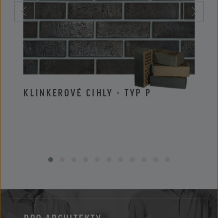
KLINKEROVÉ CIHLY - TYP P
KLIN
PRO ARCHITEKTY