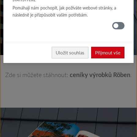
KE STAŽENÍ
Pomáhají nám pochopit, jak požíváte webové stránky, a
následně je přizpůsobit vašim potřebám.
KDE
KOUPIT
Röben
Ke stažení
Uložit souhlas
Přijmout vše
Zde si můžete stáhnout:
ceníky výrobků Röben
.