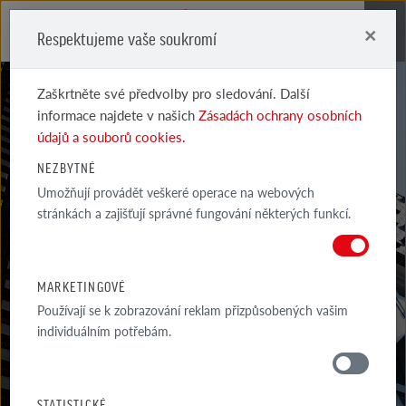
×
Respektujeme vaše soukromí
Me
Zaškrtněte své předvolby pro sledování. Další
informace najdete v našich
Zásadách ochrany osobních
údajů a souborů cookies.
NEZBYTNÉ
Umožňují provádět veškeré operace na webových
CENÍKY
stránkách a zajišťují správné fungování některých funkcí.
ZDE SI MŮŽETE STÁHNOUT CENÍKY VÝROBKŮ RÖBEN.
MARKETINGOVÉ
Používají se k zobrazování reklam přizpůsobených vašim
individuálním potřebám.
MATERIÁLY
STATISTICKÉ