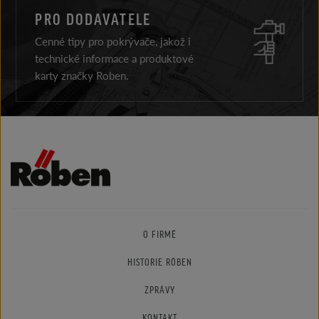
PRO DODAVATELE
Cenné tipy pro pokrývače, jakož i
technické informace a produktové
karty značky Roben.
O FIRMĚ
HISTORIE RÖBEN
ZPRÁVY
KONTAKT