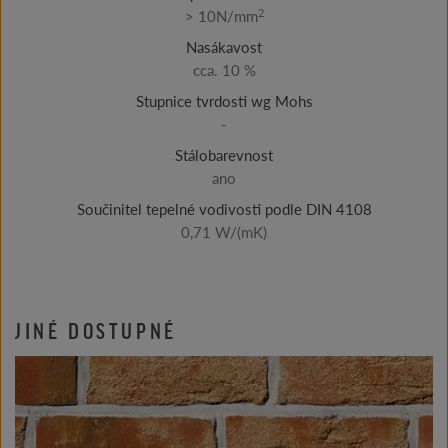
2
> 10N/mm
Nasákavost
cca. 10 %
Stupnice tvrdosti wg Mohs
-
Stálobarevnost
ano
Součinitel tepelné vodivosti podle DIN 4108
0,71 W/(mK)
JINÉ DOSTUPNÉ