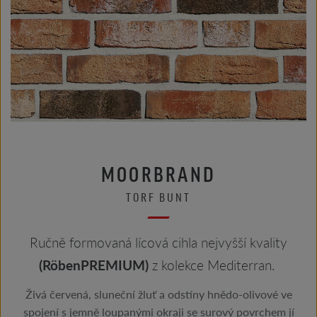
MOORBRAND
TORF BUNT
Ručně formovaná lícová cihla nejvyšší kvality
(RöbenPREMIUM)
z kolekce Mediterran.
Živá červená, sluneční žluť a odstíny hnědo-olivové ve
spojení s jemně loupanými okraji se surový povrchem jí