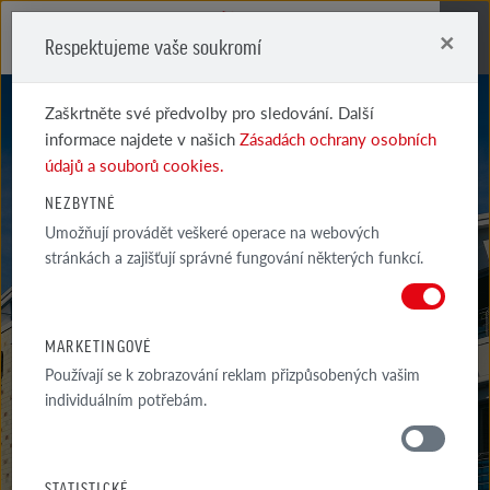
×
Respektujeme vaše soukromí
Me
Zaškrtněte své předvolby pro sledování. Další
informace najdete v našich
Zásadách ochrany osobních
údajů a souborů cookies.
NEZBYTNÉ
Umožňují provádět veškeré operace na webových
MOORBRAND
stránkách a zajišťují správné fungování některých funkcí.
TORF BUNT
MARKETINGOVÉ
Používají se k zobrazování reklam přizpůsobených vašim
individuálním potřebám.
MATERIÁLY
STATISTICKÉ