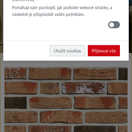
KE STAŽENÍ
Pomáhají nám pochopit, jak požíváte webové stránky, a
následně je přizpůsobit vašim potřebám.
KDE
KOUPIT
Vyrobky fasáda
Klinkerové a lícové cihly typ I
Uložit souhlas
Přijmout vše