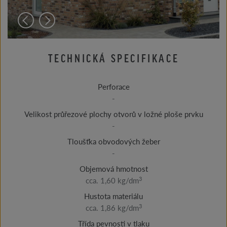
TECHNICKÁ SPECIFIKACE
Perforace
-
Velikost průřezové plochy otvorů v ložné ploše prvku
-
Tloušťka obvodových žeber
-
Objemová hmotnost
3
cca. 1,60 kg/dm
Hustota materiálu
3
cca. 1,86 kg/dm
Třída pevnosti v tlaku