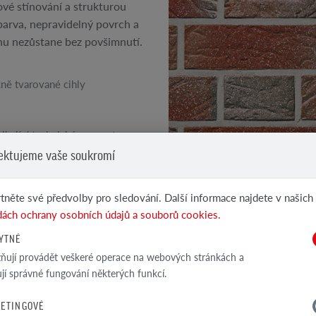
vé stínování a strukturou
barva, nepravidelný povrch a
chu nezůstane bez povšimnutí.
ně tvarované cihly
ikající technické parametry
el
ektujeme vaše soukromí
VIZ DALŠÍ PRODUKTY
Klinkerové a lícové...
tněte své předvolby pro sledování. Další informace najdete v našich
ách ochrany osobních údajů a souborů cookies.
YTNÉ
ují provádět veškeré operace na webových stránkách a
ťují správné fungování některých funkcí.
TECHNICKÁ SPEC
ETINGOVÉ