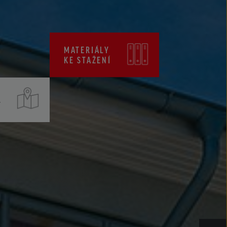
CENÍKY
CERTIFIKÁTY ZKP
MATERIÁLY
KE STAŽENÍ
T