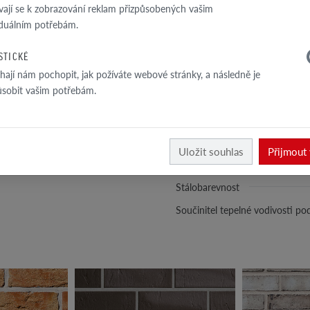
Perforace
vají se k zobrazování reklam přizpůsobených vašim
iduálním potřebám.
Velikost průřezové plochy otvor
Tloušťka obvodových žeber
ISTICKÉ
Objemová hmotnost
ají nám pochopit, jak požíváte webové stránky, a následně je
ůsobit vašim potřebám.
Hustota materiálu
Třída pevnosti v tlaku
Nasákavost
Uložit souhlas
Přijmout
Stupnice tvrdosti wg Mohs
Stálobarevnost
Součinitel tepelné vodivosti p