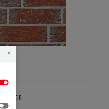
×
IFIKACE