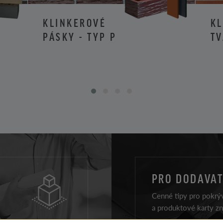
KLINKEROVÉ
K
PÁSKY - TYP P
TV
PRO DODAVAT
Cenné tipy pro pokrýv
a produktové karty z