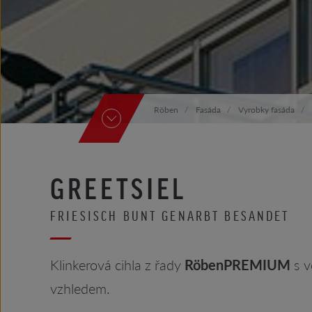
Röben
Fasáda
Vyrobky fasáda
GREETSIEL
FRIESISCH BUNT GENARBT BESANDET
Klinkerová cihla z řady
RöbenPREMIUM
s 
vzhledem.