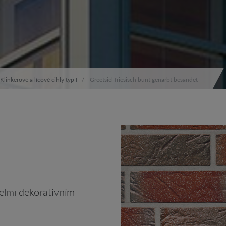
Klinkerové a lícové cihly typ I
Greetsiel friesisch bunt genarbt besandet
velmi dekorativním