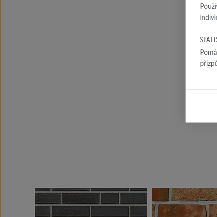
Použí
indiv
STAT
Pomáh
přizp