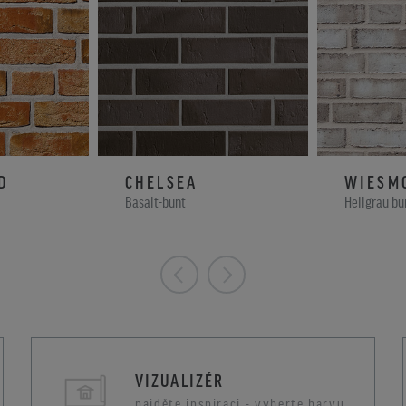
D
CHELSEA
WIESM
Basalt-bunt
Hellgrau bu
VIZUALIZÉR
najděte inspiraci - vyberte barvu