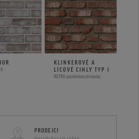
OOR
KLINKEROVÉ A
KL
LÍCOVÉ CIHLY TYP I
LÍC
nt
RETRO piaskowoczerwona
RETRO
cieniowana
PRODEJCI
distribuční síť röben