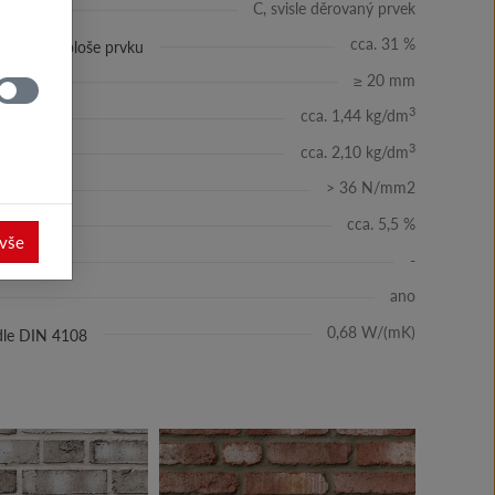
C, svisle děrovaný prvek
cca. 31 %
ů v ložné ploše prvku
≥ 20 mm
3
cca. 1,44 kg/dm
3
cca. 2,10 kg/dm
> 36 N/mm2
cca. 5,5 %
 vše
-
ano
0,68 W/(mK)
odle DIN 4108