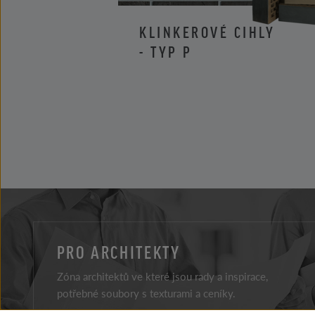
KLINKEROVÉ CIHLY
- TYP P
PRO ARCHITEKTY
Zóna architektů ve které jsou rady a inspirace,
potřebné soubory s texturami a ceníky.