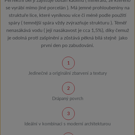
se vyrábí mimo jiné porcelán ). Má jemné prohloubeniny na
struktuře líce, které vyniknou více či méně podle použití
spáry ( temnější spára vždy zvýrazňuje strukturu ). Téměř
nenasákává vodu ( její nasákavost je cca 1,5%), díky čemuž
je odolná proti zašpinění a zůstává pěkná bílá stejně jako
první den po zabudování.
Jedinečné a originální zbarvení a textury
Drápaný povrch
Ideální v kombinaci s moderní architekturou