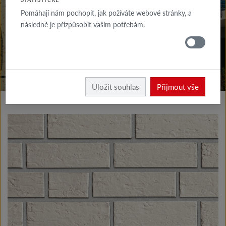
KE STAŽENÍ
Pomáhají nám pochopit, jak požíváte webové stránky, a
následně je přizpůsobit vašim potřebám.
KDE
KOUPIT
Vyrobky fasáda
Klinkerové a lícové cihly typ I
Uložit souhlas
Přijmout vše