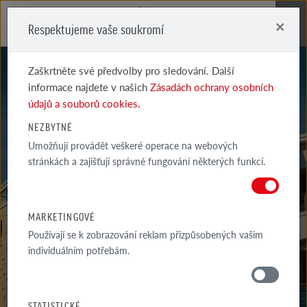
×
Respektujeme vaše soukromí
Me
Zaškrtněte své předvolby pro sledování. Další
informace najdete v našich
Zásadách ochrany osobních
údajů a souborů cookies.
NEZBYTNÉ
Umožňují provádět veškeré operace na webových
MALMÖ
stránkách a zajišťují správné fungování některých funkcí.
SILBERWEISS
MARKETINGOVÉ
Používají se k zobrazování reklam přizpůsobených vašim
individuálním potřebám.
MATERIÁLY
STATISTICKÉ