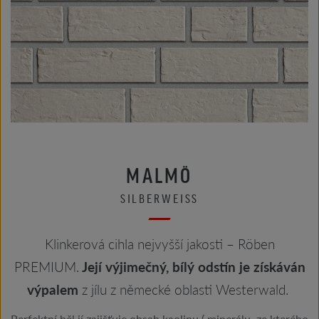
MALMÖ
SILBERWEISS
Klinkerová cihla nejvyšší jakosti – Röben
PREMIUM.
Její výjimečný, bílý odstín je získáván
výpalem
z jílu z německé oblasti Westerwald.
Perfektní běl jí zajišťuje obsah kaolinu ( minerálu, ze kterého