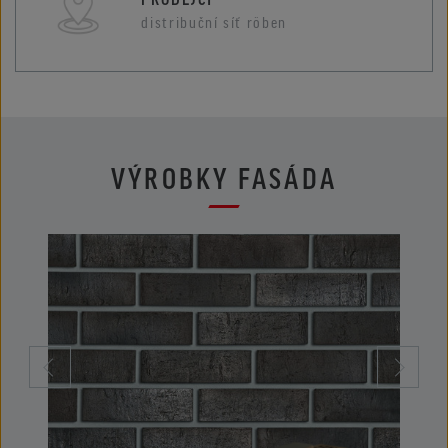
distribuční síť röben
VÝROBKY FASÁDA