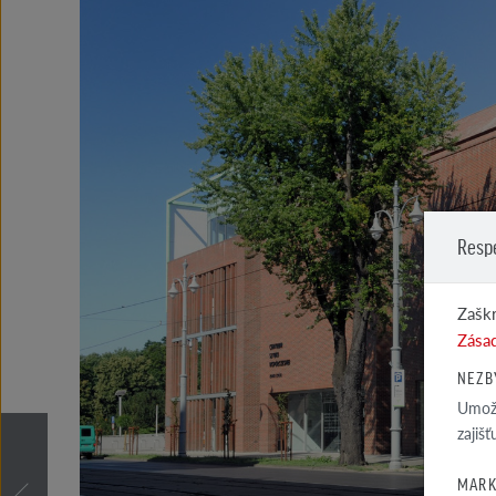
Resp
Zaškr
Zásad
NEZB
Umožň
zajiš
MARK