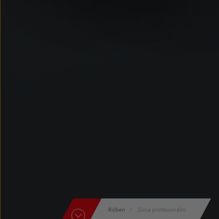
Röben
Zona profesionální