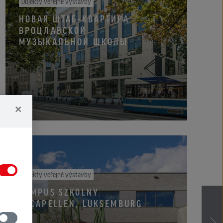
Objekty veřejné výstavby
НОВАЯ ШТАБ-КВАРТИРА
ВРОЦЛАВСКОЙ
МУЗЫКАЛЬНОЙ ШКОЛЫ
×
Objekty veřejné výstavby
CAMPUS SZKOLNY
W CAPELLEN, LUKSEMBURG