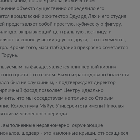
наибольшим, после Кракова, количеством
ужение объекта существенно определило его
тся вроцлавский архитектор Эдуард Лях и его студия
ией представляет собой простую, кубическую фигуру,
илиндр, закрывающий центральную лестницу, и
ляют внешние участки друг от друга, - это элементы,
ра. Кроме того, масштаб здания прекрасно сочетается
 Торунь.
зуемым на фасаде, является клинкерный кирпич
сного цвета с оттенком. Было израсходовано более ста
иала был не случайным, - подтверждает директор
Кирпичный фасад позволяет Центру идеально
мнить, что мы соседствуем не только со Старым
дание Коллегиума Майус Университета имени Николая
мятник межвоенного периода.
ы, выполненные неравномерно, окружающие
ионалов, шедевр - это наклонные крыши, относящиеся