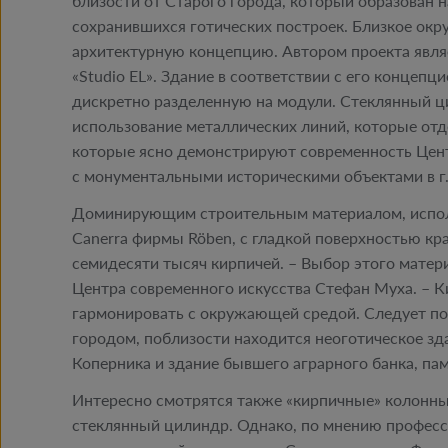
близости от Старого города, который образован 
сохранившихся готических построек. Близкое окр
архитектурную концепцию. Автором проекта являе
«Studio EL». Здание в соответствии с его концепц
дискретно разделенную на модули. Стеклянный ц
использование металлических линий, которые отде
которые ясно демонстрируют современность Цент
с монументальными историческими объектами в г.
Доминирующим строительным материалом, исполь
Canerra фирмы Röben, с гладкой поверхностью кра
семидесяти тысяч кирпичей. – Выбор этого матер
Центра современного искусства Стефан Муха. – 
гармонировать с окружающей средой. Следует по
городом, поблизости находится неоготическое з
Коперника и здание бывшего аграрного банка, па
Интересно смотрятся также «кирпичные» колонн
стеклянный цилиндр. Однако, по мнению професс