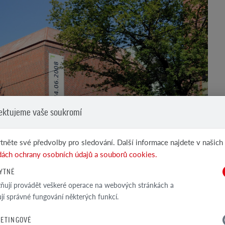
ektujeme vaše soukromí
tněte své předvolby pro sledování. Další informace najdete v našich
ách ochrany osobních údajů a souborů cookies.
YTNÉ
ují provádět veškeré operace na webových stránkách a
ťují správné fungování některých funkcí.
ETINGOVÉ