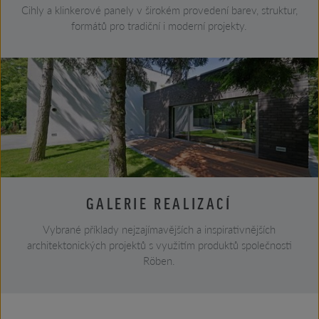
Cihly a klinkerové panely v širokém provedení barev, struktur,
formátů pro tradiční i moderní projekty.
GALERIE REALIZACÍ
Vybrané příklady nejzajímavějších a inspirativnějších
architektonických projektů s využitím produktů společnosti
Röben.