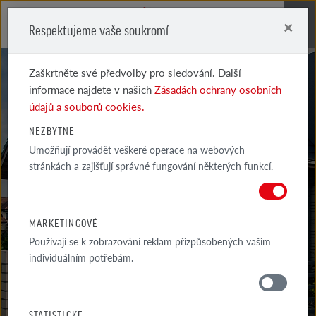
×
Respektujeme vaše soukromí
Me
Zaškrtněte své předvolby pro sledování. Další
informace najdete v našich
Zásadách ochrany osobních
údajů a souborů cookies.
NEZBYTNÉ
Umožňují provádět veškeré operace na webových
stránkách a zajišťují správné fungování některých funkcí.
REALIZACE
MARKETINGOVÉ
Používají se k zobrazování reklam přizpůsobených vašim
individuálním potřebám.
GALERIE
OKOLI DOMU
STATISTICKÉ