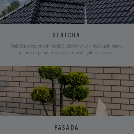
STŘECHA
Nabídka dostupných modelů střešní cihly v desítkách barev,
technické parametry, rady expertů, galérie realizací.
FASÁDA