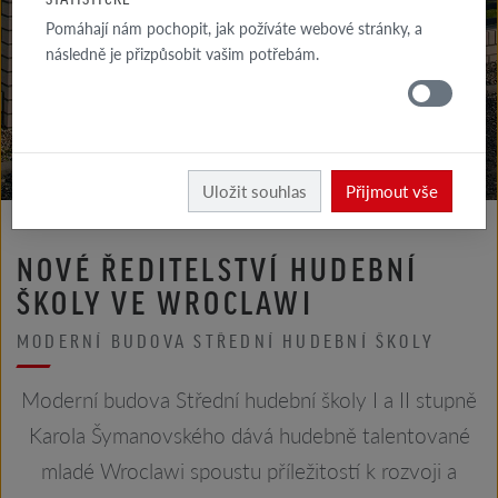
GALERIE
Pomáhají nám pochopit, jak požíváte webové stránky, a
FASÁDA
následně je přizpůsobit vašim potřebám.
GALERIE
STŘECHA
Röben
Uložit souhlas
Přijmout vše
NOVÉ ŘEDITELSTVÍ HUDEBNÍ
ŠKOLY VE WROCLAWI
MODERNÍ BUDOVA STŘEDNÍ HUDEBNÍ ŠKOLY
Moderní budova Střední hudební školy I a II stupně
Karola Šymanovského dává hudebně talentované
mladé Wroclawi spoustu příležitostí k rozvoji a