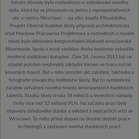
tohoto důvodu bylo rozhodnuto o vybudování nového
sídla, které by se přesunulo na jednu z reprezentativních
ulic v centru Wroclawi – na ulici Josefa Pilsudského.
Projekt Obecné hudební školy připravil architektonický
úřad Mackow Pracownia Projektowa a rozhodnutí o novém
místě bylo diktováno bezprostřední blízkosti wroclawské
filharmonie. Spolu s nově vzniklou školní budovou vytvořila
moderní vzdělávací komplex . Dne 24. června 2013 byl na
stavbě položen neobvyklý základní kámen ve tvaru ručně
kovaných houslí. Byl v něm umístěn akt založení, taktovka a
fotografie stávajícího ředitelství školy. Byl to symbolický
začátek vytváření nového hnízda wroclawských hudebních
talentů. Stavba školy trvala 18 měsíců a investiční náklady
činily více než 52 milionů PLN. Na začátku prací byly
objeveny středověké stavby a některé z nejstarších vrtů ve
Wroclawi. To mělo přímý dopad na dlouhé období práce
archeologů a zastavení mnoha stavebních prací.