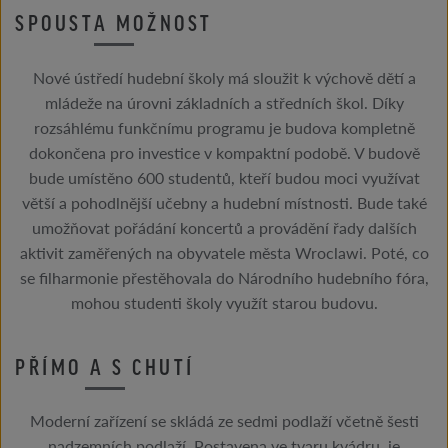
SPOUSTA MOŽNOST
Nové ústředí hudební školy má sloužit k výchově dětí a
mládeže na úrovni základních a středních škol. Díky
rozsáhlému funkčnímu programu je budova kompletně
dokončena pro investice v kompaktní podobě. V budově
bude umístěno 600 studentů, kteří budou moci využívat
větší a pohodlnější učebny a hudební místnosti. Bude také
umožňovat pořádání koncertů a provádění řady dalších
aktivit zaměřených na obyvatele města Wroclawi. Poté, co
se filharmonie přestěhovala do Národního hudebního fóra,
mohou studenti školy využít starou budovu.
PŘÍMO A S CHUTÍ
Moderní zařízení se skládá ze sedmi podlaží včetně šesti
nadzemních podlaží. Postavena ve tvaru kvádru, je